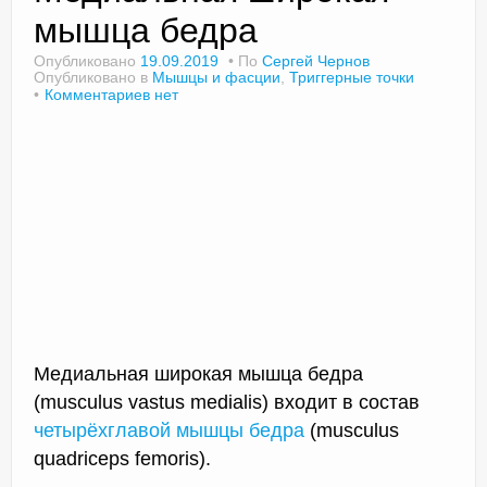
мышца бедра
Опубликовано
19.09.2019
По
Сергей Чернов
Опубликовано в
Мышцы и фасции
,
Триггерные точки
Доктор Чернов
Комментариев нет
Методика SLAVYOGA
Методика ЧЕРЕНОК
Йога для начинающих
Триггерные точки
Контакты
Медиальная широкая мышца бедра
(musculus vastus medialis) входит в состав
четырёхглавой мышцы бедра
(musculus
quadriceps femoris).