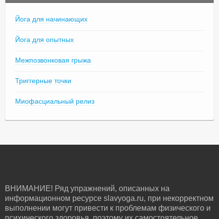
Йога для начинающих
Йога для опытных
Межпозвонковая грыжа
Триггерные точки
Миофасциальный релиз
ВНИМАНИЕ! Ряд упражнений, описанных на
информационном ресурсе slavyoga.ru, при некорректном
выполнении могут привести к проблемам физического и
психического здоровья, поэтому их самостоятельное