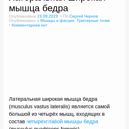
мышца бедра
Опубликовано
19.09.2019
По
Сергей Чернов
Опубликовано в
Мышцы и фасции
,
Триггерные точки
Доктор Чернов
Комментариев нет
Методика SLAVYOGA
Методика ЧЕРЕНОК
Йога для начинающих
Триггерные точки
Контакты
Латеральная широкая мышца бедра
(musculus vastus lateralis) является самой
большой из четырёх мышц, входящих в
состав
четырёхглавой мышцы бедра
(musculus quadriceps femoris).