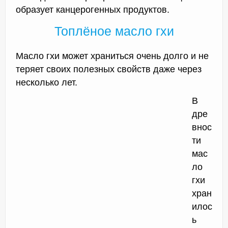
образует канцерогенных продуктов.
Топлёное масло гхи
Масло гхи может храниться очень долго и не
теряет своих полезных свойств даже через
несколько лет.
В
дре
внос
ти
мас
ло
гхи
хран
илос
ь