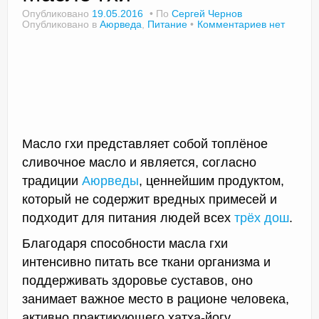
Опубликовано
19.05.2016
По
Сергей Чернов
Опубликовано в
Аюрведа
,
Питание
Комментариев нет
Доктор Чернов
Методика SLAVYOGA
Методика ЧЕРЕНОК
Йога для начинающих
Масло гхи представляет собой топлёное
сливочное масло и является, согласно
Триггерные точки
традиции
Аюрведы
, ценнейшим продуктом,
который не содержит вредных примесей и
Контакты
подходит для питания людей всех
трёх дош
.
Благодаря способности масла гхи
интенсивно питать все ткани организма и
поддерживать здоровье суставов, оно
занимает важное место в рационе человека,
активно практикующего хатха-йогу.