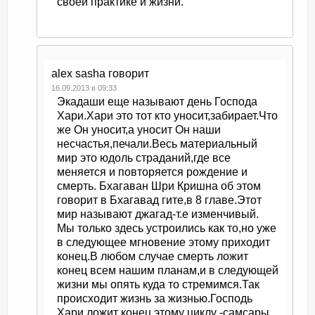
своей практике и жизни.
alex sasha
говорит
16.09.2013 в 09:33
Экадаши еще называют день Господа
Хари.Хари это тот кто уносит,забирает.Что
же Он уносит,а уносит Он наши
несчастья,печали.Весь материальный
мир это юдоль страданий,где все
меняется и повторяется рождение и
смерть. Бхагаван Шри Кришна об этом
говорит в Бхагавад гите,в 8 главе.Этот
мир называют джагад-т.е изменчивый.
Мы только здесь устроились как то,но уже
в следующее мгновение этому приходит
конец.В любом случае смерть ложит
конец всем нашим планам,и в следующей
жизни мы опять куда то стремимся.Так
происходит жизнь за жизнью.Господь
Хари ложит конец этому циклу -самсары.