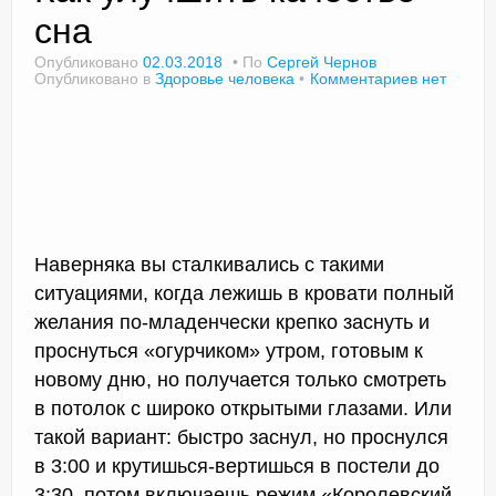
сна
Опубликовано
02.03.2018
По
Сергей Чернов
Опубликовано в
Здоровье человека
Комментариев нет
Доктор Чернов
Методика SLAVYOGA
Методика ЧЕРЕНОК
Йога для начинающих
Наверняка вы сталкивались с такими
Триггерные точки
ситуациями, когда лежишь в кровати полный
Контакты
желания по-младенчески крепко заснуть и
проснуться «огурчиком» утром, готовым к
новому дню, но получается только смотреть
в потолок с широко открытыми глазами. Или
такой вариант: быстро заснул, но проснулся
в 3:00 и крутишься-вертишься в постели до
3:30, потом включаешь режим «Королевский