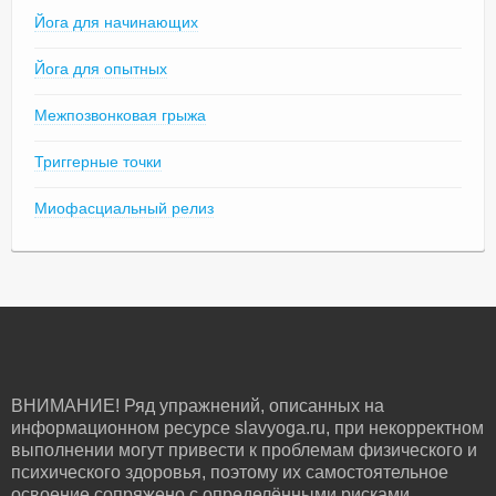
Йога для начинающих
Йога для опытных
Межпозвонковая грыжа
Триггерные точки
Миофасциальный релиз
ВНИМАНИЕ! Ряд упражнений, описанных на
информационном ресурсе slavyoga.ru, при некорректном
выполнении могут привести к проблемам физического и
психического здоровья, поэтому их самостоятельное
освоение сопряжено с определёнными рисками.