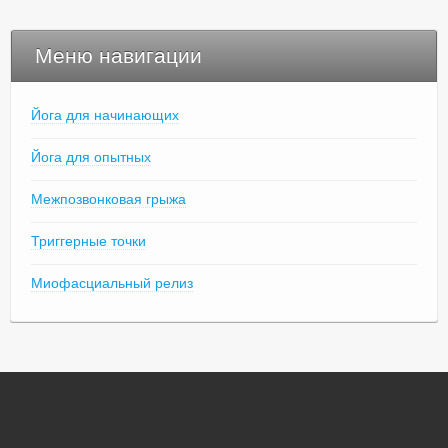
Меню навигации
Йога для начинающих
Йога для опытных
Межпозвонковая грыжа
Триггерные точки
Миофасциальный релиз