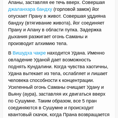
Апаны, заставляя ее течь вверх. Совершая
джаланхара бандху
(горловой замок) йог
опускает Прану в живот. Совершая уддияна
бандху (втягивание живота), йог соединяет
Прану и Апану в области пупка. Задержка
дыхания разжигает огонь Саманы и
производит алхимию тела.
В
Вишудха чакре
находится Удана. Именно
овладение Уданой дает возможность
поднять Кундалини. Когда чувства хаотичны,
Удана вытекает из тела, ослабляет и лишает
человека способности к концентрации.
Усиленный огонь Саманы очищает Удану и
Вьяну (аура), заставляя их двигаться вверх
по Сушумне. Таким образом, все 5 пран
соединяются в Сушумне и происходит
квантовый скачок, когда Прана возвращается