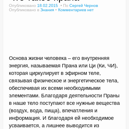
Опубликовано
18.02.2015
По
Сергей Чернов
Опубликовано в
Знания
Комментариев нет
Доктор Чернов
Методика SLAVYOGA
Методика ЧЕРЕНОК
Йога для начинающих
Основа жизни человека – его внутренняя
энергия, называемая Прана или Ци (Ки, ЧИ),
Триггерные точки
которая циркулирует в эфирном теле,
связывая физическое и энергетическое тела,
Контакты
обеспечивая их всеми необходимыми
элементами. Благодаря деятельности Праны
в наше тело поступают все нужные вещества
(воздух, вода, пища), впечатления и
информация. И благодаря ей необходимое
усваивается, а лишнее выводится из