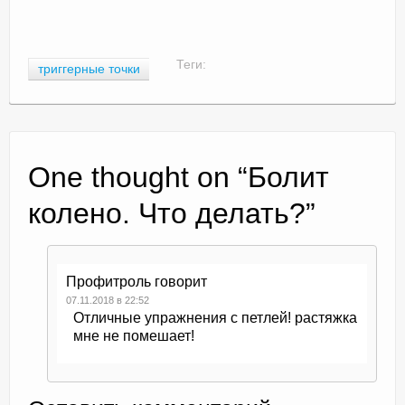
Теги:
триггерные точки
One thought on “
Болит
колено. Что делать?
”
Профитроль
говорит
07.11.2018 в 22:52
Отличные упражнения с петлей! растяжка
мне не помешает!