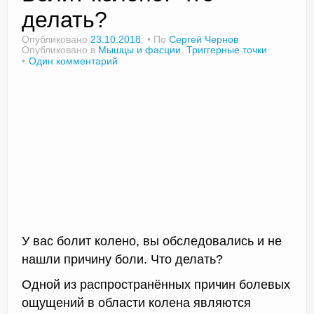
делать?
Опубликовано
23.10.2018
По
Сергей Чернов
Опубликовано в
Мышцы и фасции
,
Триггерные точки
Доктор Чернов
Один комментарий
Методика SLAVYOGA
Методика ЧЕРЕНОК
Йога для начинающих
Триггерные точки
Контакты
У вас болит колено, вы обследовались и не
нашли причину боли. Что делать?
Одной из распространённых причин болевых
ощущений в области колена являются