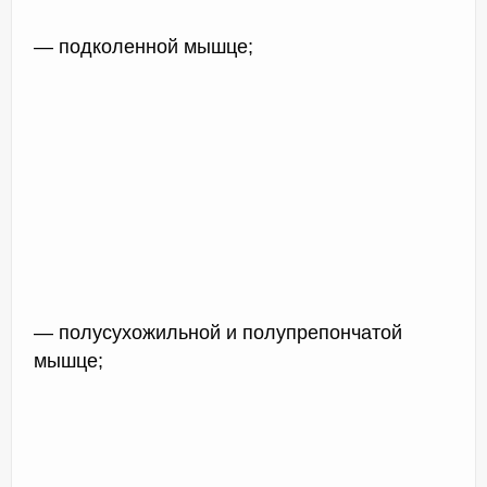
— подколенной мышце;
— полусухожильной и полупрепончатой
мышце;