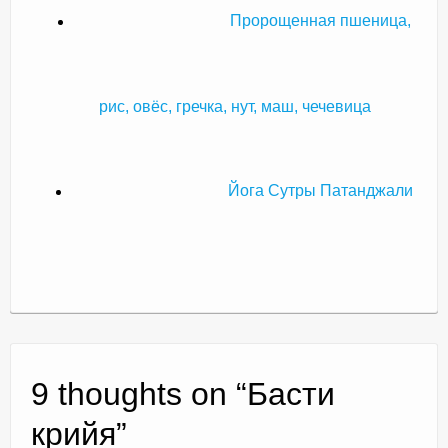
Пророщенная пшеница,
рис, овёс, гречка, нут, маш, чечевица
Йога Сутры Патанджали
9 thoughts on “
Басти
крийя
”