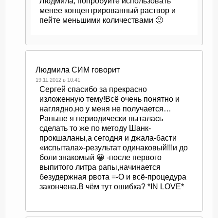
Людмила, попробуйте использовать
менее концентрированный раствор и
пейте меньшими количествами 🙂
Людмила СИМ
говорит
19.11.2012 в 10:41
Сергей спасибо за прекрасно
изложенную тему!Всё очень понятно и
наглядно,но у меня не получается…
Раньше я периодически пыталась
сделать то же по методу Шанк-
прокшаланы,а сегодня и джала-басти
«испытала»-результат одинаковый!!!и до
боли знакомый 😀 -после первого
выпитого литра рапы,начинается
безудержная рвота =-O и всё-процедура
закончена.В чём тут ошибка? *IN LOVE*