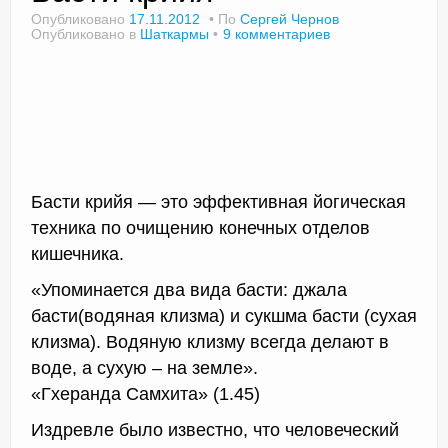
Опубликовано
17.11.2012
По
Сергей Чернов
Опубликовано в
Шаткармы
9 комментариев
Доктор Чернов
Методика SLAVYOGA
Методика ЧЕРЕНОК
Йога для начинающих
Басти крийя — это эффективная йогическая
техника по очищению конечных отделов
Триггерные точки
кишечника.
Контакты
«Упоминается два вида басти: джала
басти(водяная клизма) и сукшма басти (сухая
клизма). Водяную клизму всегда делают в
воде, а сухую – на земле».
«Гхеранда Самхита» (1.45)
Издревле было известно, что человеческий