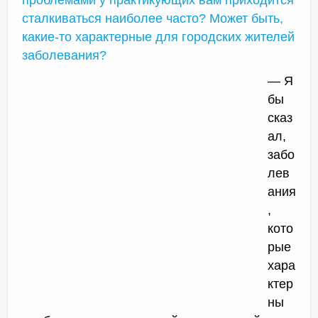
проблемами у практикующих вам приходится
сталкиваться наиболее часто? Может быть,
какие-то характерные для городских жителей
заболевания?
— Я
бы
сказ
ал,
забо
лев
ания
,
кото
рые
хара
ктер
ны