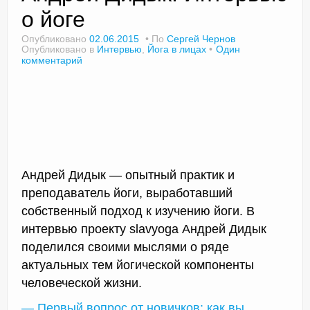
о йоге
Опубликовано
02.06.2015
По
Сергей Чернов
Опубликовано в
Интервью
,
Йога в лицах
Один
Доктор Чернов
комментарий
Методика SLAVYOGA
Методика ЧЕРЕНОК
Йога для начинающих
Триггерные точки
Андрей Дидык — опытный практик и
преподаватель йоги, выработавший
Контакты
собственный подход к изучению йоги. В
интервью проекту slavyoga Андрей Дидык
поделился своими мыслями о ряде
актуальных тем йогической компоненты
человеческой жизни.
— Первый вопрос от новичков: как вы