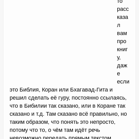
то
расс
каза
л
вам
про
книг
у,
даж
е
если
это Библия, Коран или Бхагавад-Гита и
решил сделать её гуру, постоянно ссылаясь,
что в Бибилии так сказано, или в Коране так
сказано и т.д. Там сказано всё правильно, но
таким образом, что понять это непросто,
потому что то, о чём там идёт речь
невозможно передать прямым текстом.