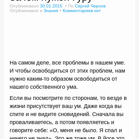
Опубликовано
30.01.2015
По
Сергей Чернов
Опубликовано в
Знания
Комментариев нет
Доктор Чернов
Методика SLAVYOGA
Методика ЧЕРЕНОК
Йога для начинающих
На самом деле, все проблемы в нашем уме.
И чтобы освободиться от этих проблем, нам
Триггерные точки
нужно каким-то образом освободиться от
нашего собственного ума.
Контакты
Если вы посмотрите по сторонам, то везде в
жизни присутствует ваш ум. Даже когда вы
спите и не видите сновидений. Сначала вы
проваливаетесь, а потом появляетесь и
говорите себе: «О, меня не было. Я спал и
ничего не знал». Это же тоже ум. В йоге это