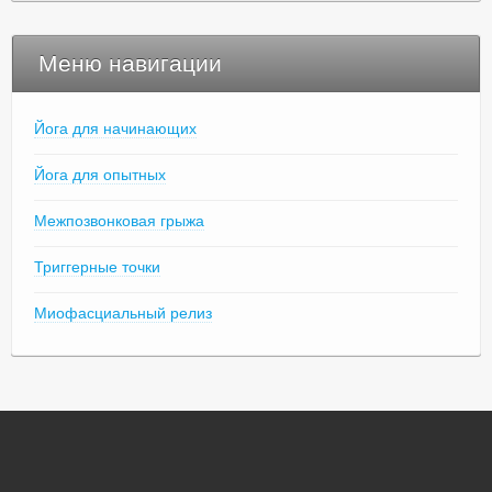
Меню навигации
Йога для начинающих
Йога для опытных
Межпозвонковая грыжа
Триггерные точки
Миофасциальный релиз