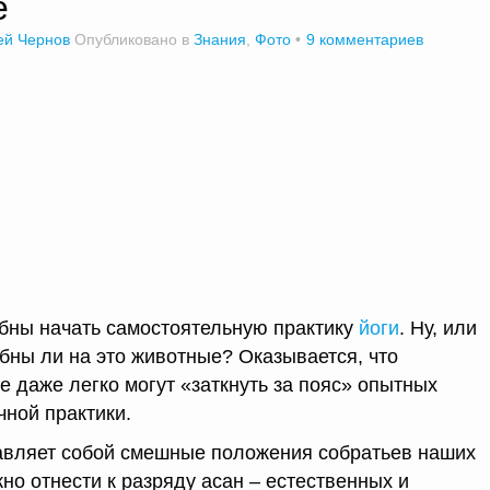
е
ей Чернов
Опубликовано в
Знания
,
Фото
9 комментариев
бны начать самостоятельную практику
йоги
. Ну, или
обны ли на это животные? Оказывается, что
е даже легко могут «заткнуть за пояс» опытных
чной практики.
тавляет собой смешные положения собратьев наших
но отнести к разряду асан – естественных и