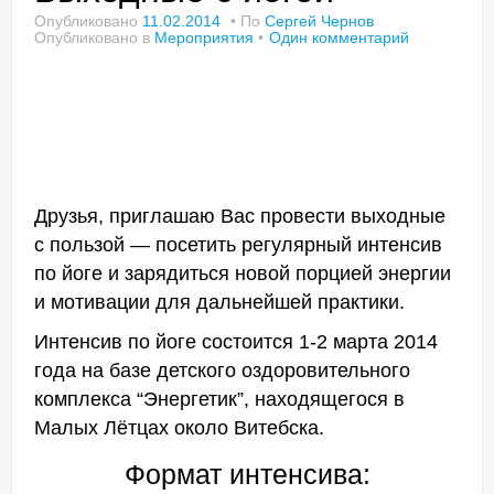
Опубликовано
11.02.2014
По
Сергей Чернов
Опубликовано в
Мероприятия
Один комментарий
Доктор Чернов
Методика SLAVYOGA
Методика ЧЕРЕНОК
Друзья, приглашаю Вас провести выходные
Йога для начинающих
с пользой — посетить регулярный интенсив
Триггерные точки
по йоге и зарядиться новой порцией энергии
и мотивации для дальнейшей практики.
Контакты
Интенсив по йоге состоится 1-2 марта 2014
года на базе детского оздоровительного
комплекса “Энергетик”, находящегося в
Малых Лётцах около Витебска.
Формат интенсива: