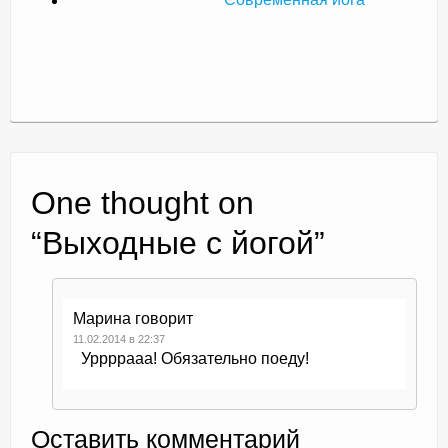
Современная йога
One thought on
“
Выходные с йогой
”
Марина
говорит
11.02.2014 в 22:37
Уррррааа! Обязательно поеду!
Оставить комментарий