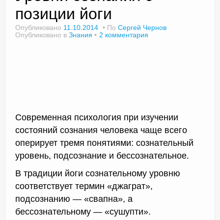
позиции йоги
Опубликовано
11.10.2014
По
Сергей Чернов
Опубликовано в
Знания
2 комментария
Доктор Чернов
Методика SLAVYOGA
Методика ЧЕРЕНОК
Йога для начинающих
Современная психология при изучении
Триггерные точки
состояний сознания человека чаще всего
Контакты
оперирует тремя понятиями: сознательный
уровень, подсознание и бессознательное.
В традиции йоги сознательному уровню
соответствует термин «джаграт»,
подсознанию — «свапна», а
бессознательному — «сушупти».