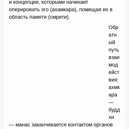
и концепции, которыми начинает
оперировать эго (ахамкара), помещая их в
область памяти (смрити).
Обр
атн
ый
путь
взаи
мод
ейст
вия:
ахмк
ара
—
будд
хи
— манас заканчивается контактом органов