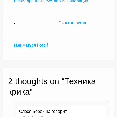
тазобедренного сустава без операции
Сколько нужно
заниматься йогой
2 thoughts on “
Техника
крика
”
Олеся Борейша
говорит
19.09.2013 в 14:36