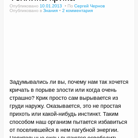
Опубликовано
10.01.2013
По
Сергей Чернов
Опубликовано в
Знания
2 комментария
Доктор Чернов
Методика SLAVYOGA
Методика ЧЕРЕНОК
Йога для начинающих
Триггерные точки
Задумывались ли вы, почему нам так хочется
Контакты
кричать в порыве злости или когда очень
страшно? Крик просто сам вырывается из
груди наружу. Оказывается, это не простая
прихоть или какой-нибудь инстинкт. Таким
способом наш организм пытается избавиться
от поселившейся в нем пагубной энергии.
Целительные силы пытаются освободить