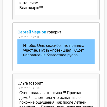
интенсиве….
Благодарю!!!!
Сергей Чернов
говорит
17.11.2013 в 22:11
И тебе, Оля, спасибо, что приняла
участие. Пусть «потенциал» будет
направлен в благостное русло
Ольга
говорит
17.11.2013 в 21:56
Очень ждала интенсива !!! Приехав
домой, вспомнила что испытываю
похожие ощущения ,как после летней