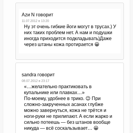
Azи N
говорит
11.07.2012 в 13:20
Ну эт очень гибкие йоги могут в трусах.) У
них таких проблем нет. А нам и подушки
иногда приходится подкладывать)Даже
через штаны кожа протирается 😀
sandra
говорит
08.07.2012 в 23:17
«…желательно практиковать в
купальнике или плавках…»
По-моему, удобнее в трико. 😉 При
сложно-закрученных асанах глубже
можно завернуться, кожа не трётся и
ноги-руки не прилипают. А если жарко и
сильно потеешь — без штанов вообще
никуда — всё соскальзывает… 😀