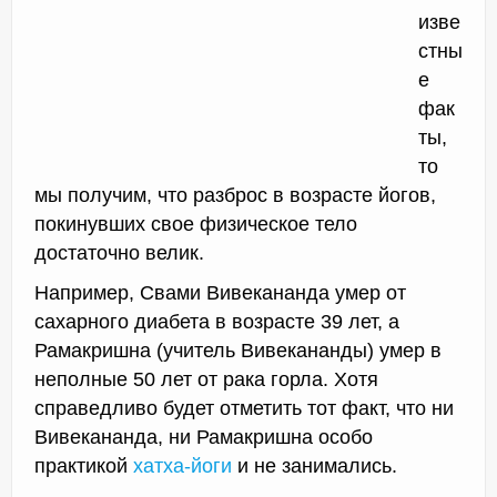
изве
стны
е
фак
ты,
то
мы получим, что разброс в возрасте йогов,
покинувших свое физическое тело
достаточно велик.
Например, Свами Вивекананда умер от
сахарного диабета в возрасте 39 лет, а
Рамакришна (учитель Вивекананды) умер в
неполные 50 лет от рака горла. Хотя
справедливо будет отметить тот факт, что ни
Вивекананда, ни Рамакришна особо
практикой
хатха-йоги
и не занимались.