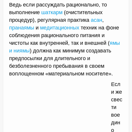
Ведь если рассуждать рационально, то
выполнение
шаткарм
(очистительных
процедур), регулярная практика
асан
,
пранаямы
и
медитационных
техник на фоне
соблюдения рационального питания и
чистоты как внутренней, так и внешней (
ямы
и ниямы
) должна как минимум создавать
предпосылки для длительного и
безболезненного пребывания в своем
воплощенном «материальном носителе».
Есл
и же
свес
ти
вое
дин
о