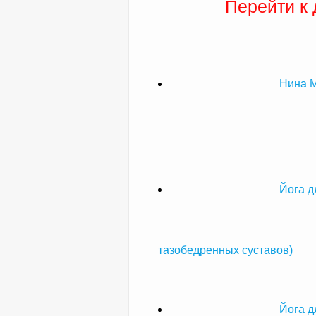
Перейти к
Нина М
Йога д
тазобедренных суставов)
Йога д