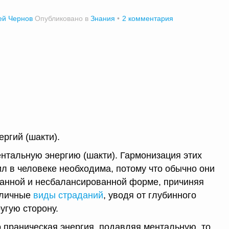
ей Чернов
Опубликовано в
Знания
2 комментария
ергий (шакти).
нтальную энергию (шакти). Гармонизация этих
л в человеке необходима, потому что обычно они
ванной и несбалансированной форме, причиняя
зличные
виды страданий
, уводя от глубинного
угую сторону.
 праническая энергия, подавляя ментальную, то