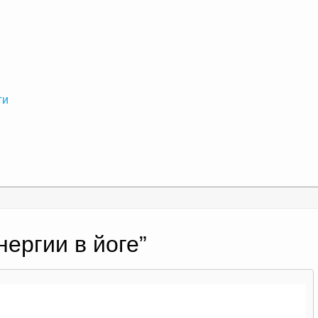
ги
нергии в йоге
”