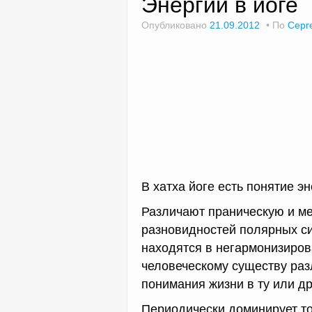
Энергии в йоге
Опубликовано
21.09.2012
По
Серг
В хатха йоге есть понятие эн
Различают праническую и ме
разновидностей полярных си
находятся в негармонизиро
человеческому существу ра
понимания жизни в ту или др
Периодически доминирует то