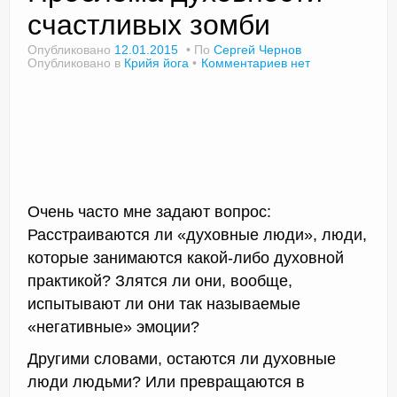
счастливых зомби
Опубликовано
12.01.2015
По
Сергей Чернов
Опубликовано в
Крийя йога
Комментариев нет
Доктор Чернов
Методика SLAVYOGA
Методика ЧЕРЕНОК
Йога для начинающих
Очень часто мне задают вопрос:
Триггерные точки
Расстраиваются ли «духовные люди», люди,
Контакты
которые занимаются какой-либо духовной
практикой? Злятся ли они, вообще,
испытывают ли они так называемые
«негативные» эмоции?
Другими словами, остаются ли духовные
люди людьми? Или превращаются в