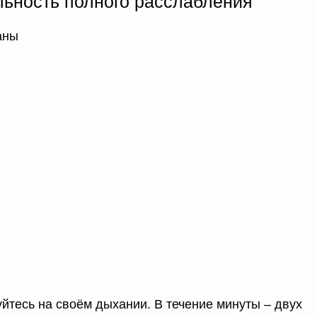
ьность полного расслабления
аны
уйтесь на своём дыхании. В течение минуты – двух