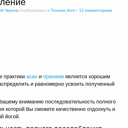
бление
ей Чернов
Опубликовано в
Техники йоги
12 комментариев
е практики
асан
и
пранаям
является хорошим
распределить и равномерно усвоить полученный
 Вашему вниманию последовательность полного
ря которой Вы сможете качественно отдохнуть и
й йогой.