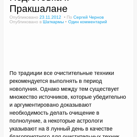
Пракшалане
Опубликовано
23.11.2012
По
Сергей Чернов
Опубликовано в
Шаткармы
Один комментарий
Доктор Чернов
Методика SLAVYOGA
Методика ЧЕРЕНОК
Йога для начинающих
По традиции все очистительные техники
Триггерные точки
рекомендуется выполнять в период
Контакты
новолуния. Однако между тем существует
множество источников, которые убедительно
и аргументировано доказывают
необходимость делать очищение в
полнолуние, а некоторые астрологи
указывают на 8 лунный день в качестве
благоприятного для очистительных техник.