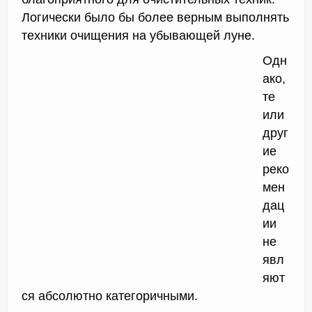
Логически было бы более верным выполнять
техники очищения на убывающей луне.
Одн
ако,
те
или
друг
ие
реко
мен
дац
ии
не
явл
яют
ся абсолютно категоричными.