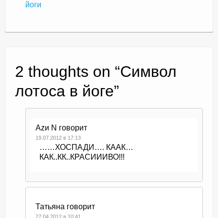
йоги
2 thoughts on “
Символ
лотоса в йоге
”
Azи N
говорит
19.07.2012 в 17:13
……ХОСПАДИ…. КААК…
КАК..КК..КРАСИИИВО!!!
Татьяна
говорит
27.04.2012 в 10:41