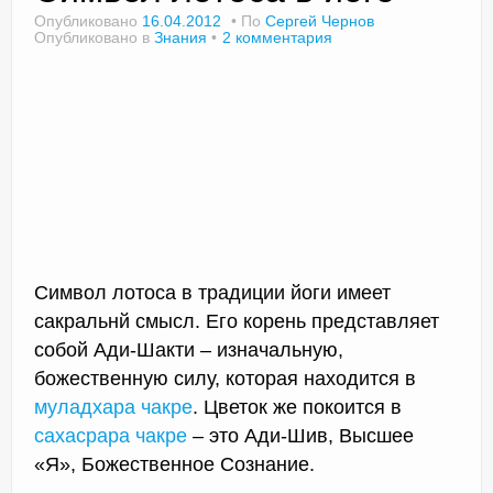
Опубликовано
16.04.2012
По
Сергей Чернов
Опубликовано в
Знания
2 комментария
Доктор Чернов
Методика SLAVYOGA
Методика ЧЕРЕНОК
Йога для начинающих
Триггерные точки
Символ лотоса в традиции йоги имеет
Контакты
сакральнй смысл. Его корень представляет
собой Ади-Шакти – изначальную,
божественную силу, которая находится в
муладхара чакре
. Цветок же покоится в
сахасрара чакре
– это Ади-Шив, Высшее
«Я», Божественное Сознание.