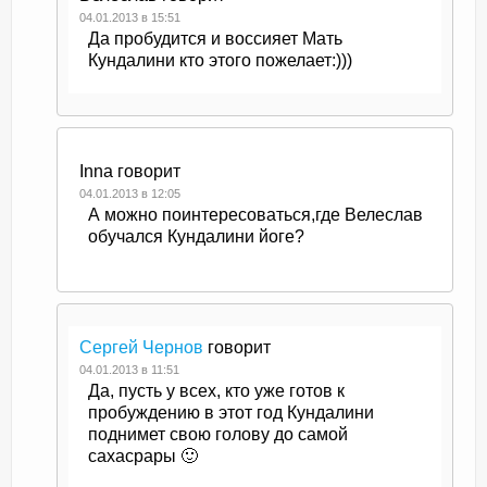
04.01.2013 в 15:51
Да пробудится и воссияет Мать
Кундалини кто этого пожелает:)))
Inna
говорит
04.01.2013 в 12:05
А можно поинтересоваться,где Велеслав
обучался Кундалини йоге?
Сергей Чернов
говорит
04.01.2013 в 11:51
Да, пусть у всех, кто уже готов к
пробуждению в этот год Кундалини
поднимет свою голову до самой
сахасрары 🙂