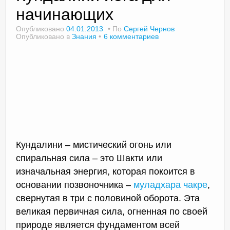
начинающих
Опубликовано
04.01.2013
По
Сергей Чернов
Опубликовано в
Знания
6 комментариев
Доктор Чернов
Методика SLAVYOGA
Методика ЧЕРЕНОК
Йога для начинающих
Триггерные точки
Контакты
Кундалини – мистический огонь или
спиральная сила – это Шакти или
изначальная энергия, которая покоится в
основании позвоночника –
муладхара чакре
,
свернутая в три с половиной оборота. Эта
великая первичная сила, огненная по своей
природе является фундаментом всей