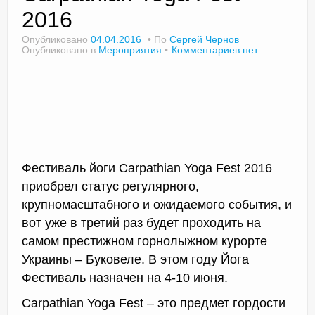
2016
Опубликовано
04.04.2016
По
Сергей Чернов
Опубликовано в
Мероприятия
Комментариев нет
Доктор Чернов
Методика SLAVYOGA
Методика ЧЕРЕНОК
Йога для начинающих
Фестиваль йоги Carpathian Yoga Fest 2016
Триггерные точки
приобрел статус регулярного,
Контакты
крупномасштабного и ожидаемого события, и
вот уже в третий раз будет проходить на
самом престижном горнолыжном курорте
Украины – Буковеле. В этом году Йога
Фестиваль назначен на 4-10 июня.
Carpathian Yoga Fest – это предмет гордости