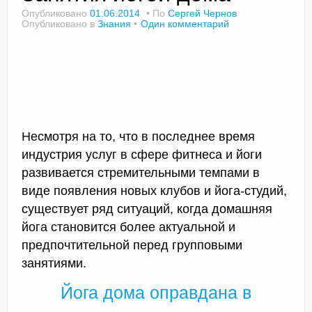
Опубликовано
01.06.2014
По
Сергей Чернов
Опубликовано в
Знания
Один комментарий
Доктор Чернов
Методика SLAVYOGA
Методика ЧЕРЕНОК
Несмотря на то, что в последнее время
Йога для начинающих
индустрия услуг в сфере фитнеса и йоги
Триггерные точки
развивается стремительными темпами в
виде появления новых клубов и йога-студий,
Контакты
существует ряд ситуаций, когда домашняя
йога становится более актуальной и
предпочтительной перед групповыми
занятиями.
Йога дома оправдана в