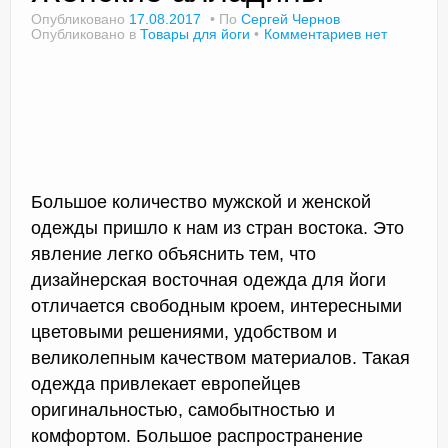
Опубликовано
17.08.2017
По
Сергей Чернов
Опубликовано в
Товары для йоги
Комментариев нет
Доктор Чернов
Методика SLAVYOGA
Методика ЧЕРЕНОК
Йога для начинающих
Большое количество мужской и женской
одежды пришло к нам из стран востока. Это
Триггерные точки
явление легко объяснить тем, что
дизайнерская восточная одежда для йоги
Контакты
отличается свободным кроем, интересными
цветовыми решениями, удобством и
великолепным качеством материалов. Такая
одежда привлекает европейцев
оригинальностью, самобытностью и
комфортом. Большое распространение