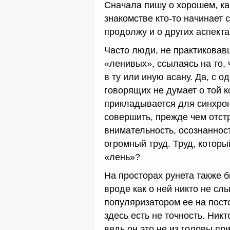
Сначала пишу о хорошем, как
знакомстве кто-то начинает 
продолжу и о других аспекта
Часто люди, не практиковавш
«ленивых», ссылаясь на то,
в ту или иную асану. Да, с о
говорящих не думает о той к
прикладывается для синхрон
совершить, прежде чем отстр
внимательность, осознанност
огромный труд. Труд, которы
«лень»?
На просторах рунета также б
вроде как о ней никто не сл
популяризатором ее на пост
здесь есть не точность. Никт
ведь он это не из головы пр