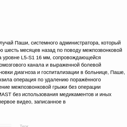
случай Паши, системного администратора, который
ю шесть месяцев назад по поводу межпозвонковой
а уровне L5-S1 16 мм, сопровождающейся
омозгового канала и выраженной болевой
новки диагноза и госпитализации в больнице, Паше,
озила операция по удалению поражённого
ение межпозвонковой грыжи без операции
MAST без использования медикаментов и иных
первое видео, записанное в
Теги: