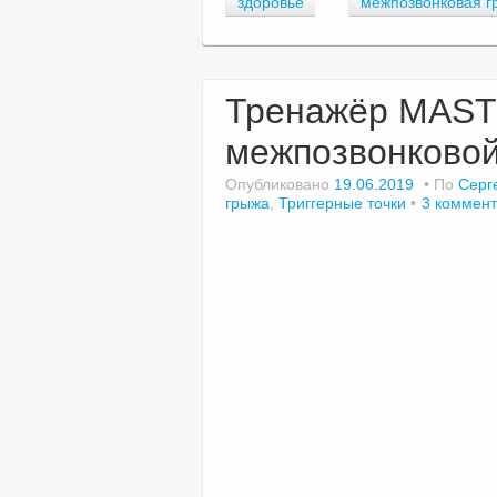
здоровье
межпозвонковая г
Тренажёр MAST
межпозвонковой
Опубликовано
19.06.2019
По
Серг
грыжа
,
Триггерные точки
3 коммен