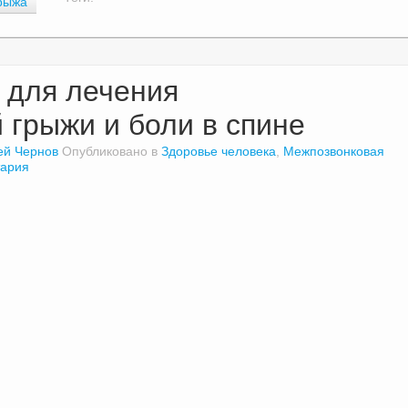
рыжа
 для лечения
 грыжи и боли в спине
ей Чернов
Опубликовано в
Здоровье человека
,
Межпозвонковая
тария