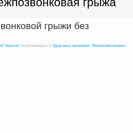
ежпозвонковая грыжа
вонковой грыжи без
ей Чернов
Опубликовано в
Здоровье человека
,
Межпозвонковая