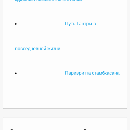
Путь Тантры в
повседневной жизни
Паривритта стамбхасана