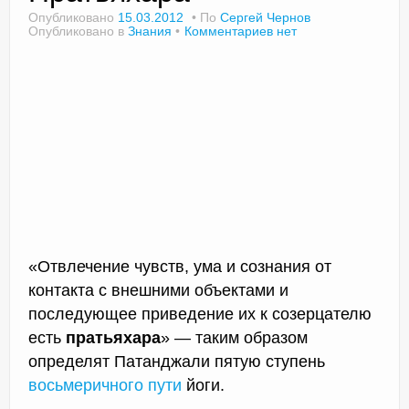
Опубликовано
15.03.2012
По
Сергей Чернов
Опубликовано в
Знания
Комментариев нет
Доктор Чернов
Методика SLAVYOGA
Методика ЧЕРЕНОК
Йога для начинающих
Триггерные точки
Контакты
«Отвлечение чувств, ума и сознания от
контакта с внешними объектами и
последующее приведение их к созерцателю
есть
пратьяхара
» — таким образом
определят Патанджали пятую ступень
восьмеричного пути
йоги.