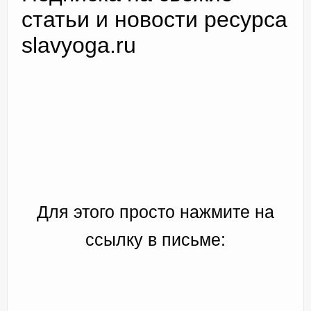
статьи и новости ресурса
slavyoga.ru
Доктор Чернов
Методика SLAVYOGA
Методика ЧЕРЕНОК
Йога для начинающих
Триггерные точки
Контакты
Для этого просто нажмите на
ссылку в письме: