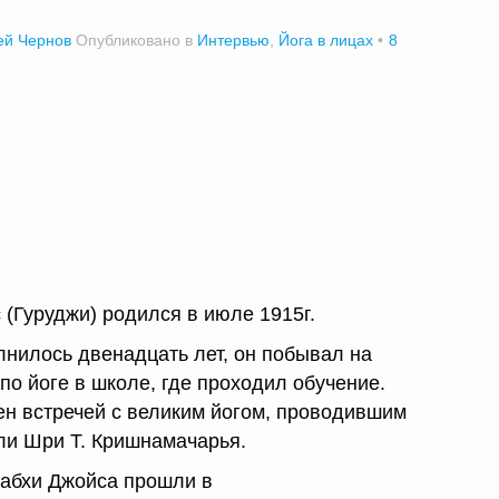
ей Чернов
Опубликовано в
Интервью
,
Йога в лицах
8
(Гуруджи) родился в июле 1915г.
лнилось двенадцать лет, он побывал на
по йоге в школе, где проходил обучение.
н встречей с великим йогом, проводившим
ли Шри Т. Кришнамачарья.
абхи Джойса прошли в