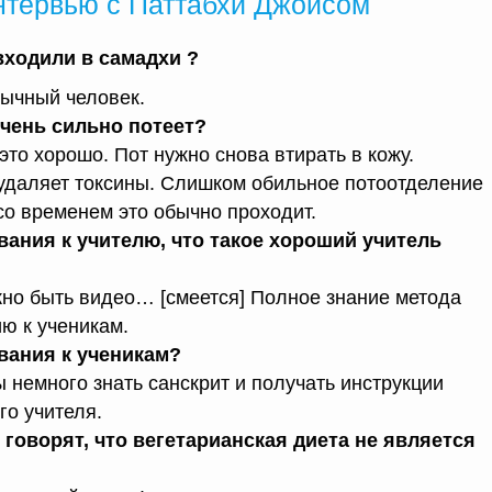
нтервью с Паттабхи Джойсом
входили в самадхи ?
бычный человек.
очень сильно потеет?
то хорошо. Пот нужно снова втирать в кожу.
 удаляет токсины. Слишком обильное потоотделение
со временем это обычно проходит.
ания к учителю, что такое хороший учитель
жно быть видео… [смеется] Полное знание метода
ю к ученикам.
вания к ученикам?
 немного знать санскрит и получать инструкции
го учителя.
говорят, что вегетарианская диета не является