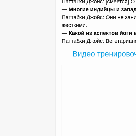
Паттабхи Джойс: [смеется] 
— Многие индийцы и запад
Паттабхи Джойс: Они не зан
жесткими.
— Какой из аспектов йоги
Паттабхи Джойс: Вегетарианс
Видео тренирово