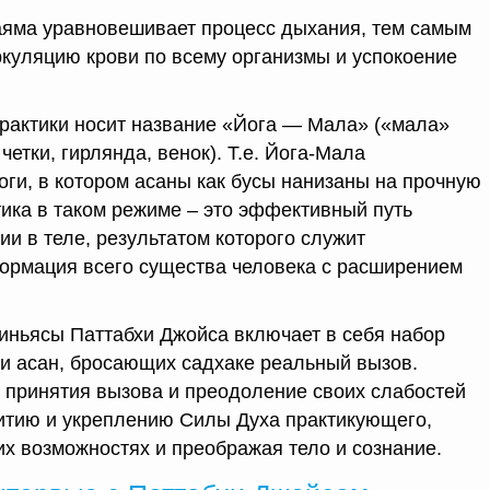
аяма уравновешивает процесс дыхания, тем самым
куляцию крови по всему организмы и успокоение
практики носит название «Йога — Мала» («мала»
четки, гирлянда, венок). Т.е. Йога-Мала
оги, в котором асаны как бусы нанизаны на прочную
тика в таком режиме – это эффективный путь
и в теле, результатом которого служит
ормация всего существа человека с расширением
иньясы Паттабхи Джойса включает в себя набор
и асан, бросающих садхаке реальный вызов.
 принятия вызова и преодоление своих слабостей
итию и укреплению Силы Духа практикующего,
их возможностях и преображая тело и сознание.