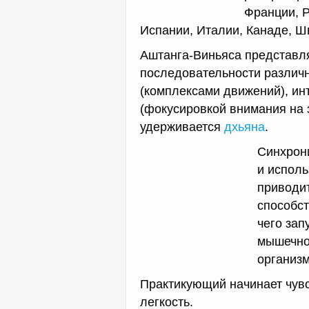
Франции, Р
Испании, Италии, Канаде, Ш
Аштанга-Виньяса представл
последовательности разли
(комплексами движений), и
(фокусировкой внимания на з
удерживается
дхьяна
.
Синхрон
и исполь
приводит
способс
чего за
мышечной
организм
Практикующий начинает чувс
легкость.