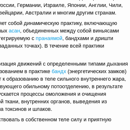
оссии, Германии, Израиле, Японии, Англии, Чили,
вейцарии, Австралии и многим другим странам.
яет собой динамическую практику, включающую
чных
асан
, объединенных между собой виньясами
нтегрируемую с
пранаямой
, бандхами и дришти
аданных точках). В течение всей практики
изация движений с определенными типами дыхания
зованием в практике
бандх
(энергетических замков)
 к образованию в теле сильного внутреннего жара,
твующего обильному потоотделению, в результате
пускается процессы омоложения и очищения
 ткани, внутренних органов, выведения из
а токсинов и шлаков.
твовать в собственном теле силу и приятную