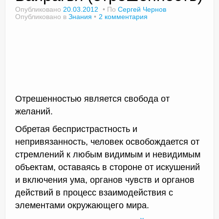
Опубликовано
20.03.2012
По
Сергей Чернов
Опубликовано в
Знания
2 комментария
Доктор Чернов
Методика SLAVYOGA
Методика ЧЕРЕНОК
Йога для начинающих
Отрешенностью является свобода от
желаний.
Триггерные точки
Обретая беспристрастность и
Контакты
непривязанность, человек освобождается от
стремлений к любым видимым и невидимым
объектам, оставаясь в стороне от искушений
и включения ума, органов чувств и органов
действий в процесс взаимодействия с
элементами окружающего мира.