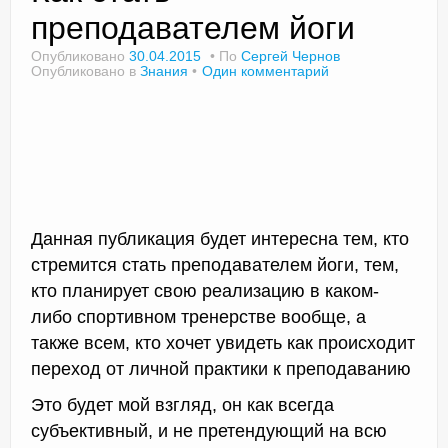
преподавателем йоги
Опубликовано
30.04.2015
По
Сергей Чернов
Опубликовано в
Знания
Один комментарий
Доктор Чернов
Методика SLAVYOGA
Методика ЧЕРЕНОК
Йога для начинающих
Данная публикация будет интересна тем, кто
Триггерные точки
стремится стать преподавателем йоги, тем,
Контакты
кто планирует свою реализацию в каком-
либо спортивном тренерстве вообще, а
также всем, кто хочет увидеть как происходит
переход от личной практики к преподаванию
Это будет мой взгляд, он как всегда
субъективный, и не претендующий на всю