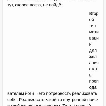
тут, скорее всего, не пойдёт.
Втор
ой
тип
моти
ваци
и
для
жел
ания
стат
ь
преп
ода
вателем йоги – это потребность реализовать
себя. Реализовать какой-то внутренний поиск
и глубоко личные запросы. Тут на первый