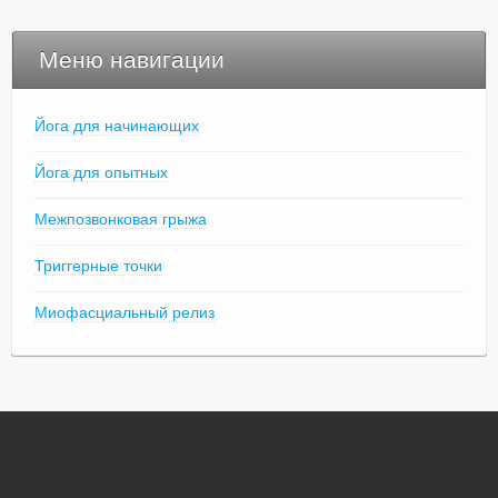
Меню навигации
Йога для начинающих
Йога для опытных
Межпозвонковая грыжа
Триггерные точки
Миофасциальный релиз