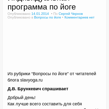
программа по йоге
Опубликовано
14.01.2014
По
Сергей Чернов
Опубликовано в
Вопросы по йоге
Комментариев нет
Доктор Чернов
Методика SLAVYOGA
Методика ЧЕРЕНОК
Йога для начинающих
Триггерные точки
Контакты
Из рубрики “Вопросы по йоге” от читателей
блога slavyoga.ru
Д.В. Брункевич спрашивает
Добрый день!
Как лучше всего составить для себя