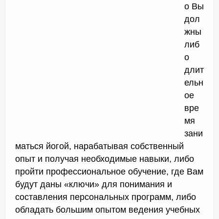
о Вы
дол
жны
либ
о
длит
ельн
ое
вре
мя
зани
маться йогой, нарабатывая собственный
опыт и получая необходимые навыки, либо
пройти профессиональное обучение, где Вам
будут даны «ключи» для понимания и
составления персональных программ, либо
обладать большим опытом ведения учебных