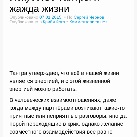
жажда жизни
Опубликовано
07.01.2015
По
Сергей Чернов
Опубликовано в
Крийя йога
Комментариев нет
Доктор Чернов
Методика SLAVYOGA
Методика ЧЕРЕНОК
Йога для начинающих
Тантра утверждает, что всё в нашей жизни
Триггерные точки
является энергией, и с этой жизненной
Контакты
энергией можно работать.
В человеческих взаимоотношениях, даже
когда между партнёрами возникают какие-то
приятные или неприятные разговоры, иногда
порой переходящие в крик, однако желание
совместного взаимодействия всё равно