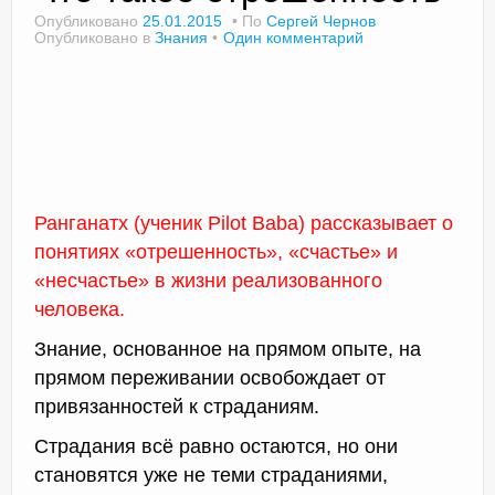
Опубликовано
25.01.2015
По
Сергей Чернов
Опубликовано в
Знания
Один комментарий
Доктор Чернов
Методика SLAVYOGA
Методика ЧЕРЕНОК
Йога для начинающих
Ранганатх (ученик Pilot Baba) рассказывает о
понятиях «отрешенность», «счастье» и
Триггерные точки
«несчастье» в жизни реализованного
человека.
Контакты
Знание, основанное на прямом опыте, на
прямом переживании освобождает от
привязанностей к страданиям.
Страдания всё равно остаются, но они
становятся уже не теми страданиями,