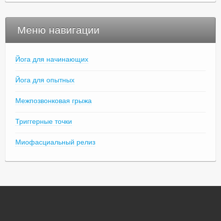
Меню навигации
Йога для начинающих
Йога для опытных
Межпозвонковая грыжа
Триггерные точки
Миофасциальный релиз