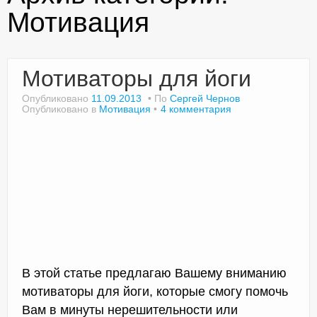
Мотивация
Доктор Чернов
Мотиваторы для йоги
Методика SLAVYOGA
Опубликовано
11.09.2013
По
Сергей Чернов
Опубликовано в
Мотивация
4 комментария
Методика ЧЕРЕНОК
Йога для начинающих
Триггерные точки
Контакты
В этой статье предлагаю Вашему вниманию
мотиваторы для йоги, которые смогу помочь
Вам в минуты нерешительности или