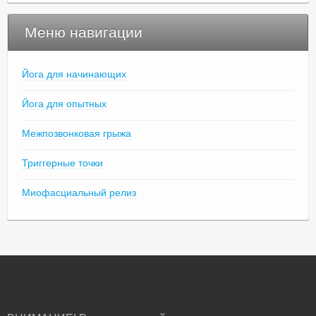
Меню навигации
Йога для начинающих
Йога для опытных
Межпозвонковая грыжа
Триггерные точки
Миофасциальный релиз