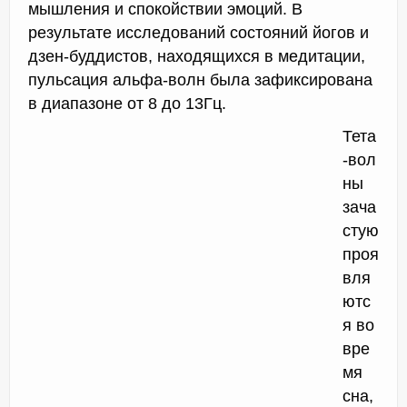
мышления и спокойствии эмоций. В
результате исследований состояний йогов и
дзен-буддистов, находящихся в медитации,
пульсация альфа-волн была зафиксирована
в диапазоне от 8 до 13Гц.
Тета
-вол
ны
зача
стую
проя
вля
ютс
я во
вре
мя
сна,