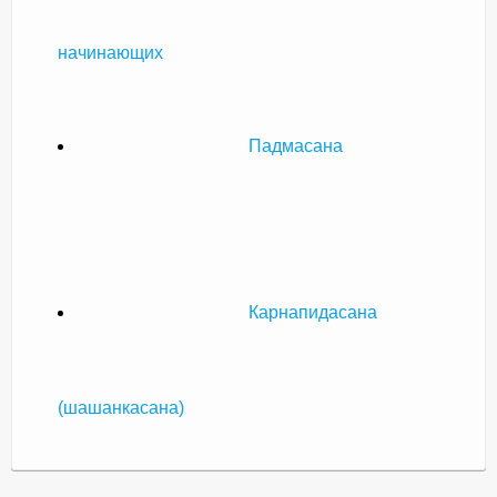
начинающих
Падмасана
Карнапидасана
(шашанкасана)