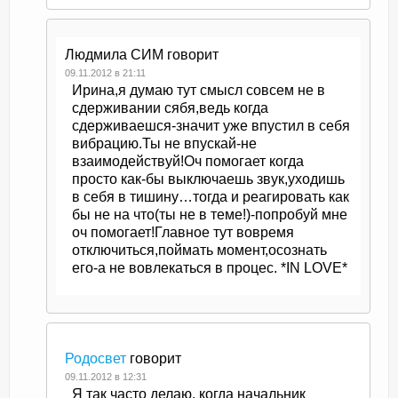
Людмила СИМ
говорит
09.11.2012 в 21:11
Ирина,я думаю тут смысл совсем не в
сдерживании сябя,ведь когда
сдерживаешся-значит уже впустил в себя
вибрацию.Ты не впускай-не
взаимодействуй!Оч помогает когда
просто как-бы выключаешь звук,уходишь
в себя в тишину…тогда и реагировать как
бы не на что(ты не в теме!)-попробуй мне
оч помогает!Главное тут вовремя
отключиться,поймать момент,осознать
его-а не вовлекаться в процес. *IN LOVE*
Родосвет
говорит
09.11.2012 в 12:31
Я так часто делаю, когда начальник