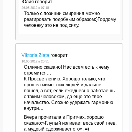
Юлия
говорит
26.05.2012 в 07:18
Только с позиции смирения можно
реагировать подобным образом:)Гордому
человеку это не под силу.
Viktoria Zlata
говорит
10.05.2012 в 20:51
Отлично сказано! Нас всем есть к чему
стремится…
К Просветлению. Хорошо только, что
прошел мимо этих людей и дальше
пошел, а вот, если ежедневно работаешь
с таким человеком, да еще это твое
начальство. Сложно удержать гармонию
внутри…
Вчера прочитала в Притчах, хорошо
сказано:»Глупый изливает весь свой гнев,
а мудрый сдерживает его». =)