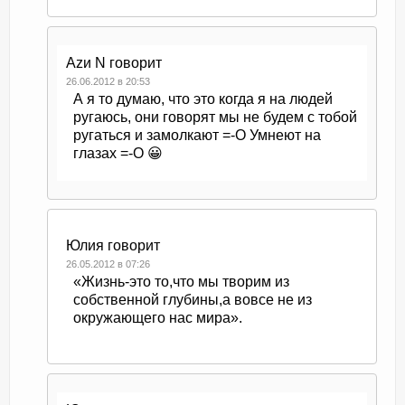
Azи N
говорит
26.06.2012 в 20:53
А я то думаю, что это когда я на людей
ругаюсь, они говорят мы не будем с тобой
ругаться и замолкают =-O Умнеют на
глазах =-O 😀
Юлия
говорит
26.05.2012 в 07:26
«Жизнь-это то,что мы творим из
собственной глубины,а вовсе не из
окружающего нас мира».