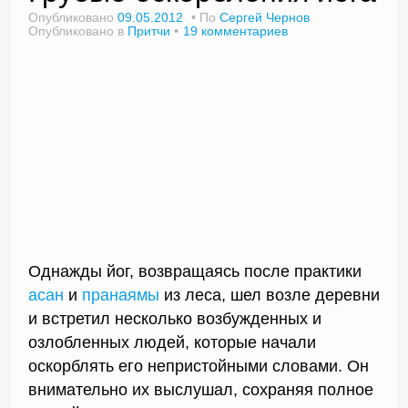
Опубликовано
09.05.2012
По
Сергей Чернов
Опубликовано в
Притчи
19 комментариев
Доктор Чернов
Методика SLAVYOGA
Методика ЧЕРЕНОК
Йога для начинающих
Триггерные точки
Контакты
Однажды йог, возвращаясь после практики
асан
и
пранаямы
из леса, шел возле деревни
и встретил несколько возбужденных и
озлобленных людей, которые начали
оскорблять его непристойными словами. Он
внимательно их выслушал, сохраняя полное