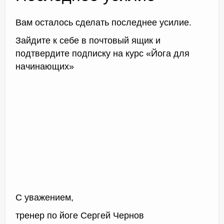
Вам осталось сделать последнее усилие.
Зайдите к себе в почтовый ящик и
Доктор Чернов
подтвердите подписку на курс «Йога для
Методика SLAVYOGA
начинающих»
Методика ЧЕРЕНОК
Йога для начинающих
Триггерные точки
Контакты
С уважением,
тренер по йоге Сергей Чернов