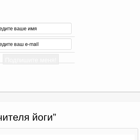
чителя йоги
”