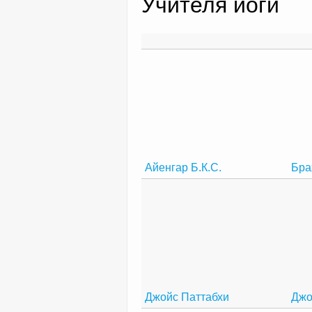
Учителя йоги
Айенгар Б.К.С.
Бра
Джойс Паттабхи
Джо