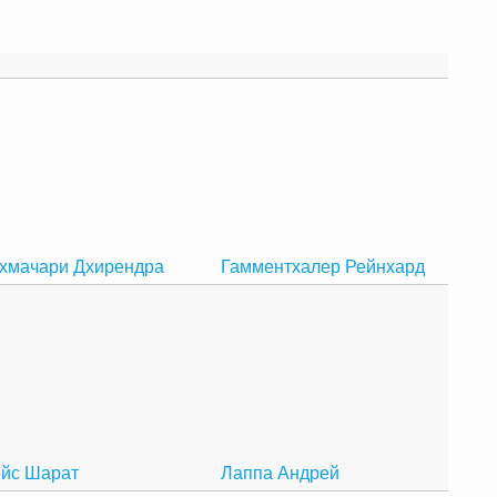
хмачари Дхирендра
Гамментхалер Рейнхард
йс Шарат
Лаппа Андрей