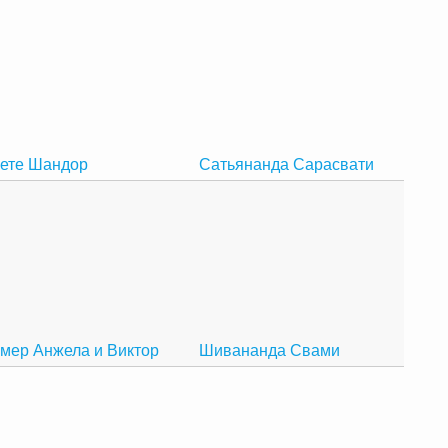
ете Шандор
Сатьянанда Сарасвати
мер Анжела и Виктор
Шивананда Свами