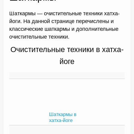
Шаткармы — очистительные техники хатха-
йоги. На данной странице перечислены и
Доктор Чернов
классические шаткармы и дополнительные
Методика SLAVYOGA
очистительные техники.
Методика ЧЕРЕНОК
Очистительные техники в хатха-
Йога для начинающих
йоге
Триггерные точки
Контакты
Шаткармы в
хатха-йоге