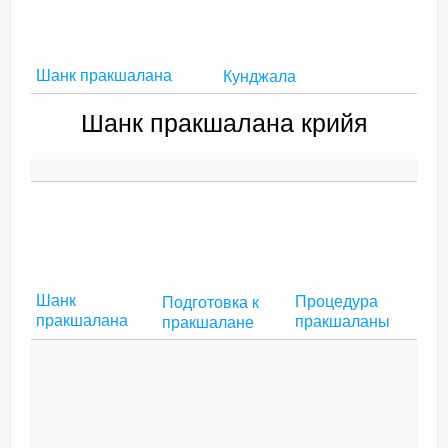
Шанк пракшалана
Кунджала
Шанк пракшалана крийя
Шанк
Процедура
Подготовка к
пракшалана
пракшаланы
пракшалане