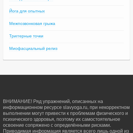
Йога для опытных
Межпозвонковая грыжа
Триггерные точки
Миофасциальный релиз
ВНИМАНИЕ! Ряд упражнений, описанных на
информационном ресурсе slavyoga.ru, при некорректном
выполнении могут привести к проблемам физического и
психического здоровья, поэтому их самостоятельное
освоение сопряжено с определёнными рисками.
Приводимая информация является всего лишь одной из