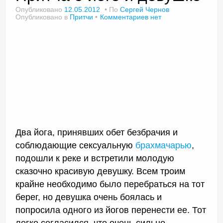
Опубликовано
12.05.2012
По
Сергей Чернов
Опубликовано в
Притчи
Комментариев нет
Доктор Чернов
Методика SLAVYOGA
Методика ЧЕРЕНОК
Йога для начинающих
Триггерные точки
Два йога, принявших обет безбрачия и
Контакты
соблюдающие сексуальную
брахмачарью
,
подошли к реке и встретили молодую
сказочно красивую девушку. Всем троим
крайне необходимо было перебраться на тот
берег, но девушка очень боялась и
попросила одного из йогов перенести ее. Тот
легко согласился, что очень сильно