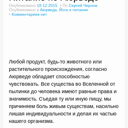
Опубликовано
18.12.2015
По
Сергей Чернов
Опубликовано в
Аюрведа
,
Йога и питание
Комментариев нет
Доктор Чернов
Методика SLAVYOGA
Методика ЧЕРЕНОК
Йога для начинающих
Любой продукт, будь-то животного или
Триггерные точки
растительного происхождения, согласно
Аюрведе обладает способностью
Контакты
чувствовать. Все существа во Вселенной от
пылинки до человека имеют равные права и
значимость. Съедая ту или иную пищу, мы
причиняем боль живым существам, насильно
лишая индивидуальности и делая их частью
нашего организма.