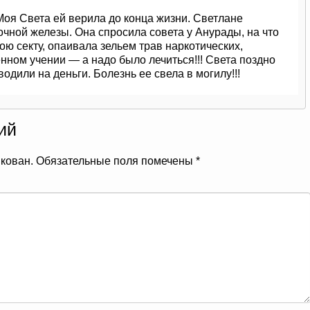
Моя Света ей верила до конца жизни. Светлане
чной железы. Она спросила совета у Анурады, на что
ою секту, опаивала зельем трав наркотических,
ном учении — а надо было лечиться!!! Света поздно
водили на деньги. Болезнь ее свела в могилу!!!
ий
икован.
Обязательные поля помечены
*