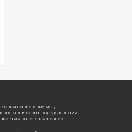
ректном выполнении могут
воение сопряжено с определёнными
эффективного использования