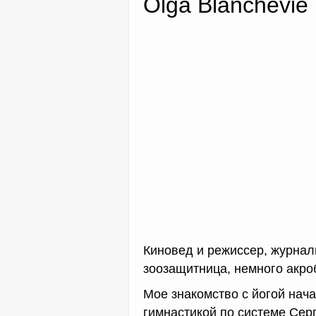
Olga Blanchevie
Киновед и режиссер, журнали
зоозащитница, немного акроб
Мое знакомство с йогой нач
гимнастикой по системе Сер