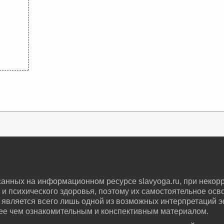
нных на информационном ресурсе slavyoga.ru, при некор
 и психического здоровья, поэтому их самостоятельное ос
является всего лишь одной из возможных интерпретаций 
лее чем ознакомительным и конспективным материалом.