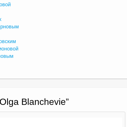
овой
х
ирновым
овским
ионовой
новым
Olga Blanchevie
”