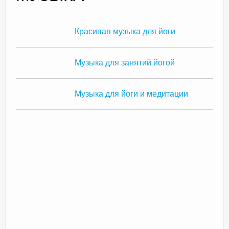
Красивая музыка для йоги
Доктор Чернов
Методика SLAVYOGA
Музыка для занятий йогой
Методика ЧЕРЕНОК
Музыка для йоги и медитации
Йога для начинающих
Триггерные точки
Контакты