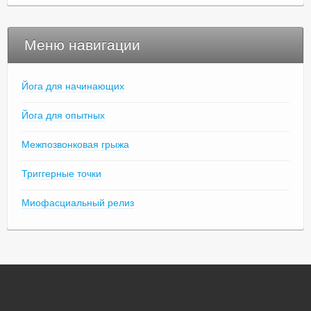
Меню навигации
Йога для начинающих
Йога для опытных
Межпозвонковая грыжа
Триггерные точки
Миофасциальный релиз