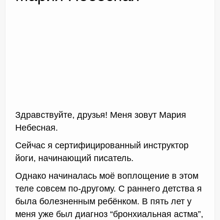
Доктор Чернов
Методика SLAVYOGA
Методика ЧЕРЕНОК
Йога для начинающих
Здравствуйте, друзья! Меня зовут Мария
Триггерные точки
Небесная.
Контакты
Сейчас я сертифицированный инструктор
йоги, начинающий писатель.
Однако начиналась моё воплощение в этом
теле совсем по-другому. С раннего детства я
была болезненным ребёнком. В пять лет у
меня уже был диагноз “бронхиальная астма”,