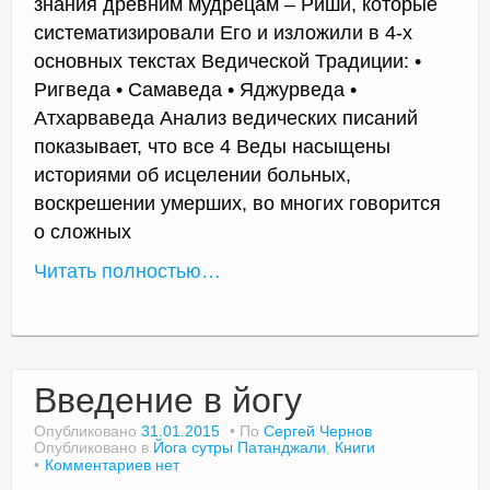
знания древним мудрецам – Риши, которые
систематизировали Его и изложили в 4-х
основных текстах Ведической Традиции: •
Ригведа • Самаведа • Яджурведа •
Атхарваведа Анализ ведических писаний
показывает, что все 4 Веды насыщены
историями об исцелении больных,
воскрешении умерших, во многих говорится
о сложных
Читать полностью…
Введение в йогу
Опубликовано
31.01.2015
По
Сергей Чернов
Опубликовано в
Йога сутры Патанджали
,
Книги
Комментариев нет