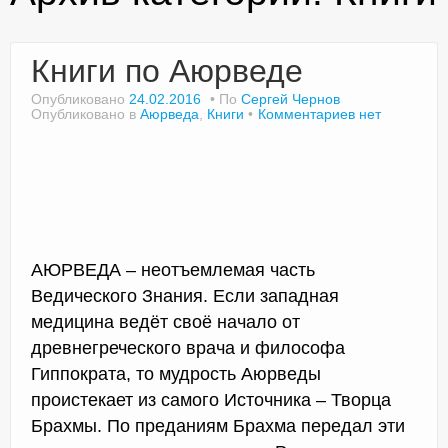
Книги по Аюрведе
Доктор Чернов
Опубликовано
24.02.2016
По
Сергей Чернов
Опубликовано в
Аюрведа
,
Книги
Комментариев нет
Методика SLAVYOGA
Методика ЧЕРЕНОК
Йога для начинающих
Триггерные точки
АЮРВЕДА – неотъемлемая часть
Контакты
Ведического Знания. Если западная
медицина ведёт своё начало от
древнегреческого врача и философа
Гиппократа, то мудрость Аюрведы
проистекает из самого Источника – Творца
Брахмы. По преданиям Брахма передал эти