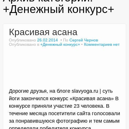
+Денежный конкурс+
Доктор Чернов
Красивая асана
Методика SLAVYOGA
Опубликовано
26.02.2014
По
Сергей Чернов
Опубликовано в
+Денежный конкурс+
Комментариев нет
Методика ЧЕРЕНОК
Йога для начинающих
Триггерные точки
Контакты
Дорогие друзья, на блоге slavyoga.ru | суть
йоги закончился конкурс «Красивая асана» В
конкурсе приняли участие 23 человека. В
течение месяца посетители сайта голосовали
за понравившуюся фотографию и тем самым
определяли победителя конкурса.