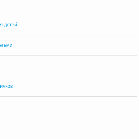
я детей
етьми
ничков