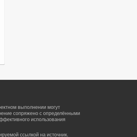
ректном выполнении могут
воение сопряжено с определёнными
эффективного использования
ируемой ссылкой на источник.