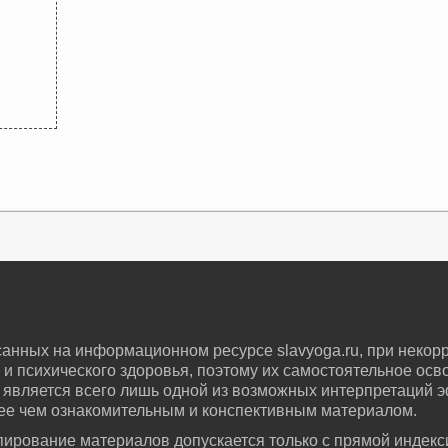
нных на информационном ресурсе slavyoga.ru, при некор
 и психического здоровья, поэтому их самостоятельное ос
является всего лишь одной из возможных интерпретаций 
лее чем ознакомительным и конспективным материалом.
пирование материалов допускается только с прямой индекс